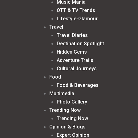
Kashi Rudras complete squad for 
Music Mania
मैक्स, मिन और म्याऊज़ाकी : रिश्तों की गर्माहट 
OTT & TV Trends
Lifestyle-Glamour
वेदांता दिल्ली हाफ मैराथन रेस वीक अब PLAY
Travel
पी.बी इवेंट ट्रस्ट की “उड़ान – किड्स एंड टीन ट
Travel Diaries
Destination Spotlight
Hidden Gems
Adventure Trails
Cultural Journeys
Food
Food & Beverages
Multimedia
Photo Gallery
Trending Now
Trending Now
Opinion & Blogs
Expert Opinion