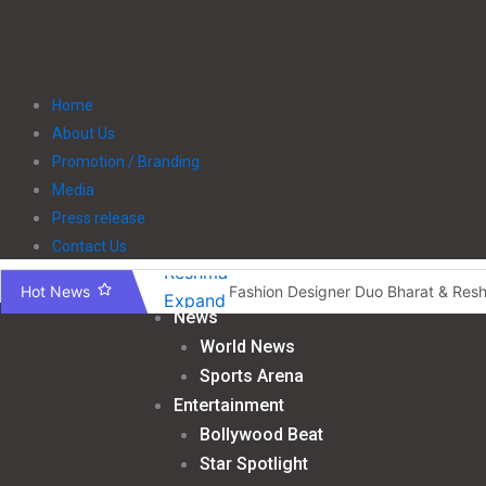
Home
About Us
Promotion / Branding
Media
Press release
Contact Us
Hot News
Fashion Designer Duo Bharat & Res
News
10वां इंडिया इंटरनेशनल फुटवियर फेयर (आई
World News
दिल्ली स्कूल ऑफ कम्युनिकेशन के 32वें शैक्षणिक
Sports Arena
देहरादून बनेगा संवाद, समरसता और विश्व बंधुत्व का
Entertainment
श्री रामलीला महासंघ का रणबीर कपूर की मेगा बज
Bollywood Beat
नियल वेलिंगटन ने शर्वरी को बनाया अपना नया ब्रा
Star Spotlight