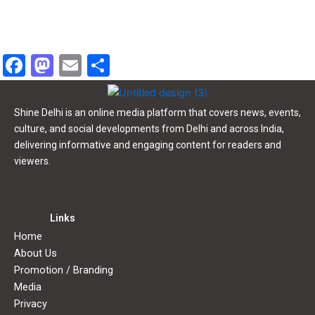
shinedelhiz@gmail.com
shinedelhiz@gmail.com
0
0
F
M
E
S
a
a
m
h
c
st
ai
ar
Shine Delhi is an online media platform that covers news, events,
e
o
l
e
culture, and social developments from Delhi and across India,
delivering informative and engaging content for readers and
b
d
viewers.
o
o
o
n
k
Links
Home
About Us
Promotion / Branding
Media
Privacy