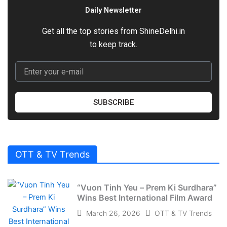
Daily Newsletter
Get all the top stories from ShineDelhi.in
to keep track.
E
m
a
i
SUBSCRIBE
l
OTT & TV Trends
“Vuon Tinh Yeu – Prem Ki Surdhara”
Wins Best International Film Award
March 26, 2026
OTT & TV Trends