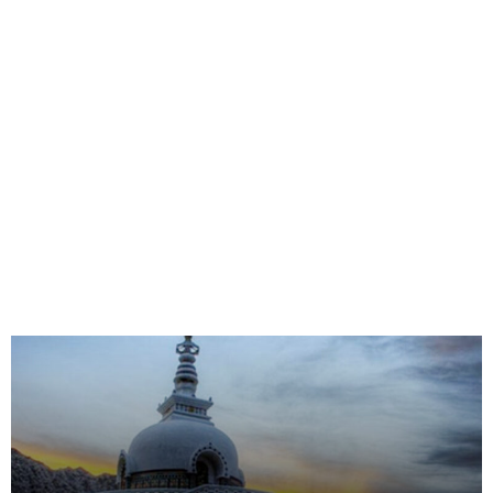
Fashion Designer Duo
10वां इंडिया इंटरनेशनल फुटवियर
Bharat & Reshma Expand
फेयर (आईआईएफएफ) 2026, 6
to Mumbai with…
से 8…
August 5, 2026
August 5, 2026
Education
Cultural Journeys
दिल्ली स्कूल ऑफ कम्युनिकेशन के
देहरादून बनेगा संवाद, समरसता
32वें शैक्षणिक सत्र का शुभारंभ,…
और विश्व बंधुत्व का केंद्र
August 4, 2026
August 2, 2026