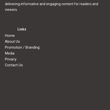
delivering informative and engaging content for readers and
b
d
viewers.
o
o
o
n
k
Links
Home
About Us
Promotion / Branding
Media
Privacy
Contact Us