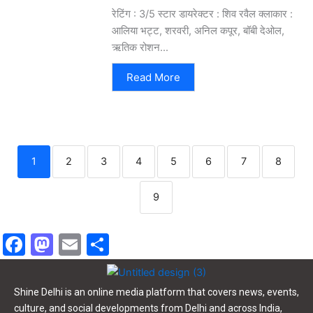
रेटिंग : 3/5 स्टार डायरेक्टर : शिव रवैल क्लाकार :
आलिया भट्ट, शरवरी, अनिल कपूर, बॉबी देओल,
ऋतिक रोशन...
Read More
1
2
3
4
5
6
7
8
9
F
M
E
S
a
a
m
h
c
st
ai
ar
Shine Delhi is an online media platform that covers news, events,
e
o
l
e
culture, and social developments from Delhi and across India,