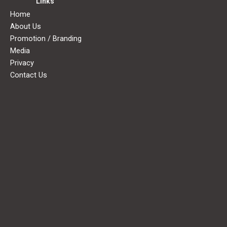
k
Links
Home
About Us
Promotion / Branding
Media
Privacy
Contact Us