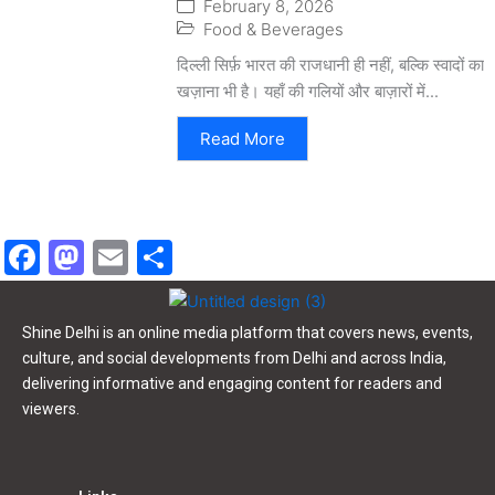
February 8, 2026
Food & Beverages
दिल्ली सिर्फ़ भारत की राजधानी ही नहीं, बल्कि स्वादों का
खज़ाना भी है। यहाँ की गलियों और बाज़ारों में...
Read More
F
M
E
S
a
a
m
h
c
st
ai
ar
Shine Delhi is an online media platform that covers news, events,
e
o
l
e
culture, and social developments from Delhi and across India,
delivering informative and engaging content for readers and
b
d
viewers.
o
o
o
n