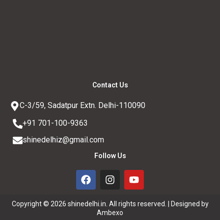
Contact Us
C-3/59, Sadatpur Extn. Delhi-110090
+91 701-100-9363
shinedelhiz@gmail.com
Follow Us
F
I
Y
a
n
o
c
s
u
e
t
t
Copyright © 2026 shinedelhi.in. All rights reserved. |
Designed by
b
a
u
Ambexo