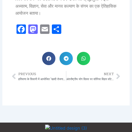
अध्यात्म, विज्ञान, सेवा और मानव कल्याण के संगम का एक ऐतिहासिक
आयोजन बताया।
Facebook
Mastodon
Email
Share
PREVIOUS
NEXT
Prev
Nex
हरियाणा के सिवानी में आयोजित ‘खादी रोजगार उत्सव’ में मुख्यमंत्री श्री नायब सिंह सैनी ने कारीगरों को 3,645 मशीनें एवं टूलकिट वितरित कीं
अंतर्राष्ट्रीय योग दिवस पर सोनिया विहार वाॅटर स्पोर्ट्स क्लब में विशेष आयोजन, क्लब अध्यक्ष कुंवरपाल सिंह को श्रद्धांजलि