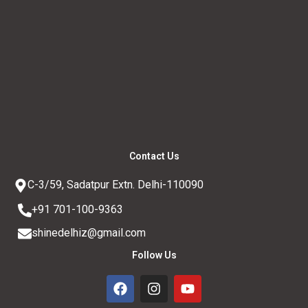
Contact Us
C-3/59, Sadatpur Extn. Delhi-110090
+91 701-100-9363
shinedelhiz@gmail.com
Follow Us
F
I
Y
a
n
o