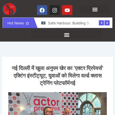
Skip
F
I
Y
to
a
n
o
content
c
s
u
e
t
t
Hot News
नशा मुक्त भारत अभियान के पांच वर्ष पूर्ण, त्रिपुरा-नागालैंड में जागरूकता कार्यक्रम आयोजित
Safe Harbour: Building Secure Spaces for People, Businesses, and the Digital World
b
a
u
o
g
b
o
r
e
k
a
m
नई दिल्ली में खुला अनुपम खेर का ‘एक्टर प्रिपेयर्स’
एक्टिंग इंस्टीट्यूट, युवाओं को मिलेगा वर्ल्ड क्लास
ट्रेनिंग प्लेटफॉर्मनई