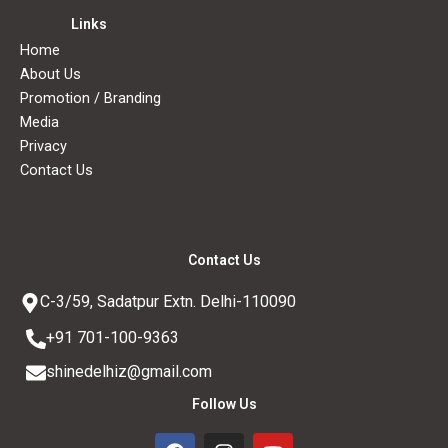
Links
Home
About Us
Promotion / Branding
Media
Privacy
Contact Us
Contact Us
C-3/59, Sadatpur Extn. Delhi-110090
+91 701-100-9363
shinedelhiz@gmail.com
Follow Us
F
I
Y